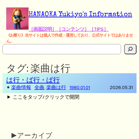
HANAOKA Yukiyo's Information
［画面説明］
［コンテンツ］
［TIPS］
《お断り》当サイトは個人で作成・運用しており、公式サイトではありませ
ん。
検
索
タグ:
楽曲は行
は行・ば行・ぱ行
✴
楽曲情報
全曲
, 
楽曲は行
1980.01.01
2026.05.31
ここをタップ/クリックで開閉
▶アーカイブ